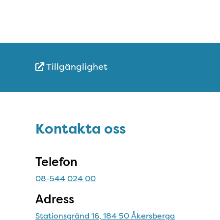
Tillgänglighet
Snabblänkar
Sidfot
Kontakta oss
Kontakta oss
Telefon
08-544 024 00
Adress
Stationsgränd 16, 184 50 Åkersberga