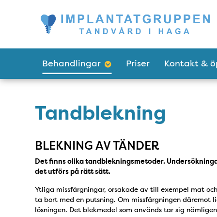
Tillgänglighetsmeny
Huvudmeny
Behandlingar
Priser
Kontakt & ö
Tandblekning
BLEKNING AV TÄNDER
Det finns olika tandblekningsmetoder. Undersökningar
det utförs på rätt sätt.
Ytliga missfärgningar, orsakade av till exempel mat oc
ta bort med en putsning. Om missfärgningen däremot l
lösningen. Det blekmedel som används tar sig nämligen, v