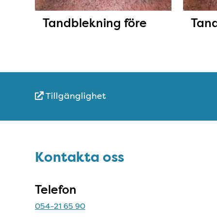
Tandblekning före
Tand
Tillgänglighet
Snabblänkar
Sidfot
Kontakta oss
Kontakta oss
Telefon
054-21 65 90