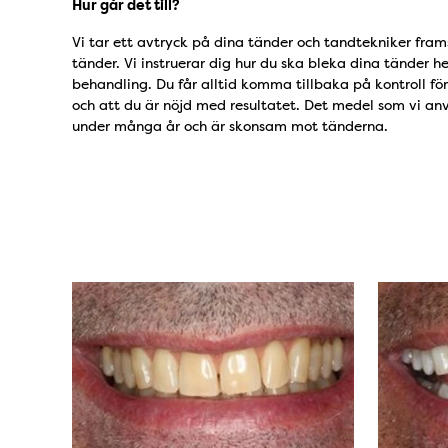
Hur går det till?
Vi tar ett avtryck på dina tänder och tandtekniker fram
tänder. Vi instruerar dig hur du ska bleka dina tänder
behandling. Du får alltid komma tillbaka på kontroll för
och att du är nöjd med resultatet. Det medel som vi an
under många år och är skonsam mot tänderna.
tandblekning före & ef
Bild: före1
Bild: