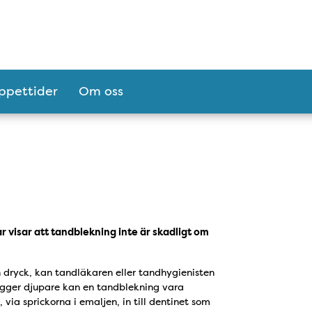
ppettider
Om oss
 visar att tandblekning inte är skadligt om
h dryck, kan tandläkaren eller tandhygienisten
igger djupare kan en tandblekning vara
ia sprickorna i emaljen, in till dentinet som