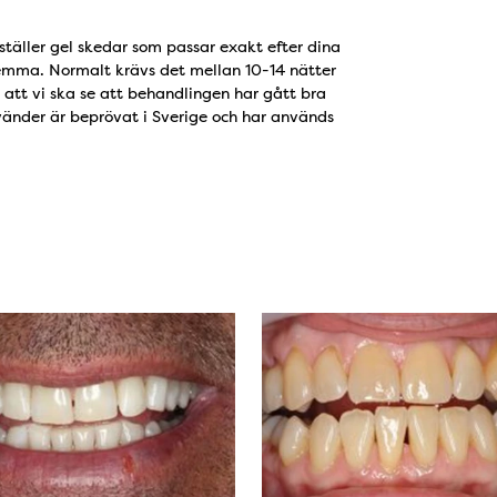
ställer gel skedar som passar exakt efter dina
 hemma. Normalt krävs det mellan 10-14 nätter
 att vi ska se att behandlingen har gått bra
vänder är beprövat i Sverige och har används
ter
 efter1
Bild: före2