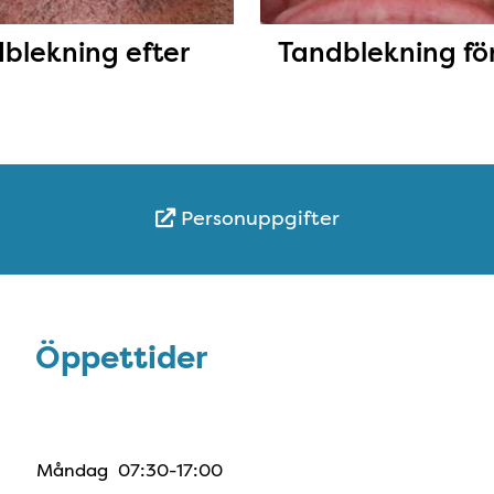
blekning efter
Tandblekning fö
Personuppgifter
Öppettider
Öppettider
Måndag
07:30-17:00