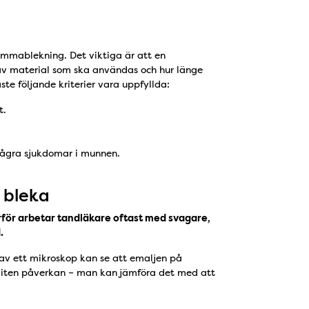
emmablekning. Det viktiga är att en
av material som ska användas och hur länge
e följande kriterier vara uppfyllda:
t.
 några sjukdomar i munnen.
t bleka
rför arbetar tandläkare oftast med svagare,
.
av ett mikroskop kan se att emaljen på
liten påverkan – man kan jämföra det med att