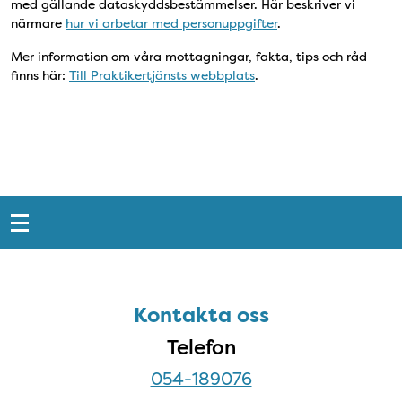
med gällande dataskyddsbestämmelser. Här beskriver vi
närmare
hur vi arbetar med personuppgifter
.
Mer information om våra mottagningar, fakta, tips och råd
finns här:
Till Praktikertjänsts webbplats
.
Snabblänkar
Sidfot
Kontakta oss
Kontakta oss
Telefon
054-189076