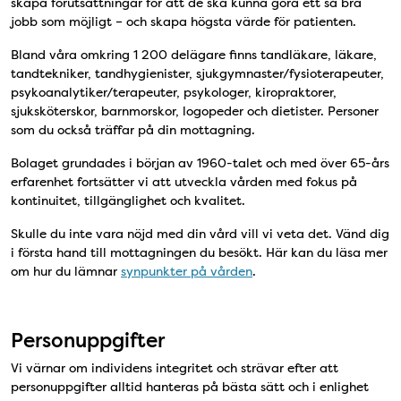
skapa förutsättningar för att de ska kunna göra ett så bra
jobb som möjligt – och skapa högsta värde för patienten.
Bland våra omkring 1 200 delägare finns tandläkare, läkare,
tandtekniker, tandhygienister, sjukgymnaster/fysioterapeuter,
psykoanalytiker/terapeuter, psykologer, kiropraktorer,
sjuksköterskor, barnmorskor, logopeder och dietister. Personer
som du också träffar på din mottagning.
Bolaget grundades i början av 1960-talet och med över 65-års
erfarenhet fortsätter vi att utveckla vården med fokus på
kontinuitet, tillgänglighet och kvalitet.
Skulle du inte vara nöjd med din vård vill vi veta det. Vänd dig
i första hand till mottagningen du besökt. Här kan du läsa mer
om hur du lämnar
synpunkter på vården
.
Personuppgifter
Vi värnar om individens integritet och strävar efter att
personuppgifter alltid hanteras på bästa sätt och i enlighet