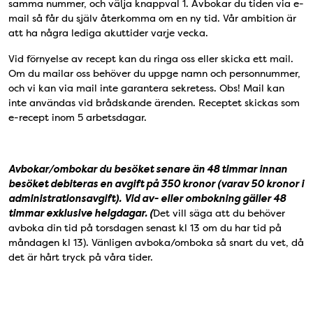
samma nummer, och välja knappval 1. Avbokar du tiden via e-
mail så får du själv återkomma om en ny tid. Vår ambition är
att ha några lediga akuttider varje vecka.
Vid förnyelse av recept kan du ringa oss eller skicka ett mail.
Om du mailar oss behöver du uppge namn och personnummer,
och vi kan via mail inte garantera sekretess. Obs! Mail kan
inte användas vid brådskande ärenden. Receptet skickas som
e-recept inom 5 arbetsdagar.
Avbokar/ombokar du besöket senare än 48 timmar innan
besöket debiteras en avgift på 350 kronor (varav 50 kronor i
administrationsavgift).
Vid av- eller ombokning gäller 48
timmar exklusive helgdagar. (
Det vill säga att du behöver
avboka din tid på torsdagen senast kl 13 om du har tid på
måndagen kl 13). Vänligen avboka/omboka så snart du vet, då
det är hårt tryck på våra tider.