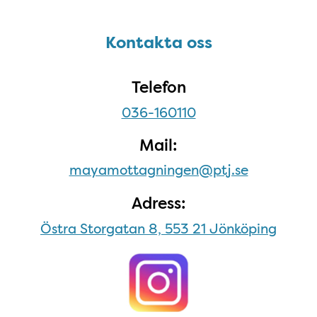
Sidfot
Kontakta oss
Kontakta oss
Telefon
036-160110
Mail:
mayamottagningen@ptj.se
Adress:
Östra Storgatan 8, 553 21 Jönköping