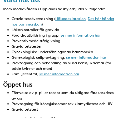
Vård hos oss
Inom mödravården i Upplands Väsby erbjuder vi följande:
Graviditetsövervakning (
Hälsodeklaration
,
Det här händer
hos barnmorskan
)
Läkarkontroller för gravida
Föräldrautbildning i grupp,
se mer information här
Preventivmedelsrådgivning
Graviditetstester
Gynekologiska undersökningar av barnmorska
Gynekologisk cellprovtagning,
se mer information här
Provtagning och behandling av vissa könssjukdomar (för
både kvinnor och män)
Familjecentral,
se mer information här
Öppet hus
Förnyelse av p-piller recept som du tidigare fått utskrivet
av oss
Provtagning för könssjukdomar tex klamydiatest och HIV
Graviditetstest