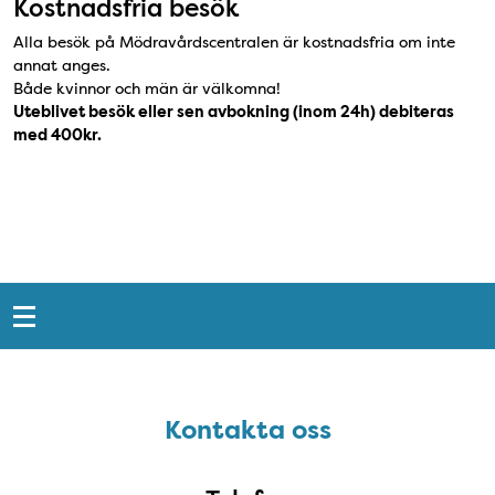
Kostnadsfria besök
Alla besök på Mödravårdscentralen är kostnadsfria om inte
annat anges.
Både kvinnor och män är välkomna!
Uteblivet besök eller sen avbokning (inom 24h) debiteras
med 400kr.
Snabblänkar
Sidfot
Kontakta oss
Kontakta oss