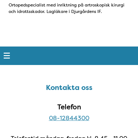
Ortopedspecialist med inriktning på artroskopisk kirurgi
och idrottsskador. Lagläkare i Djurgårdens IF.
Snabblänkar
Sidfot
Kontakta oss
Kontakta oss
Telefon
08-12844300