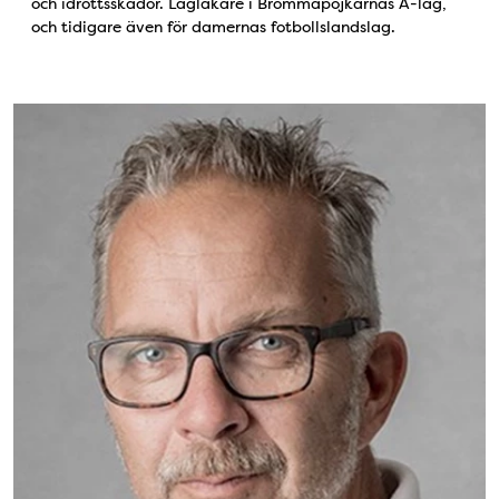
och idrottsskador. Lagläkare i Brommapojkarnas A-lag,
och tidigare även för damernas fotbollslandslag.
Bild: Göran Arn