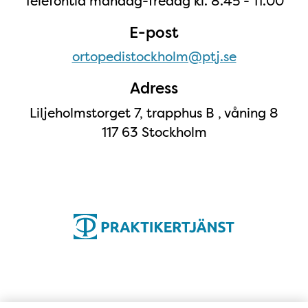
Telefontid måndag-fredag kl. 8.45 - 11.00
E-post
ortopedistockholm@ptj.se
Adress
Liljeholmstorget 7, trapphus B , våning 8
117 63 Stockholm
Karta