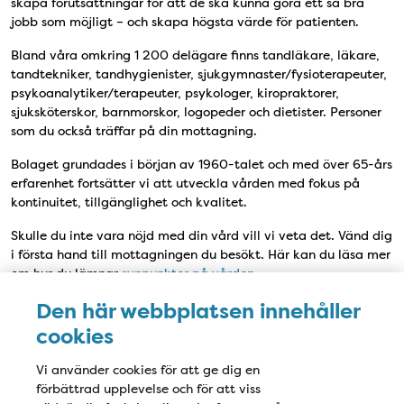
skapa förutsättningar för att de ska kunna göra ett så bra
jobb som möjligt – och skapa högsta värde för patienten.
Bland våra omkring 1 200 delägare finns tandläkare, läkare,
tandtekniker, tandhygienister, sjukgymnaster/fysioterapeuter,
psykoanalytiker/terapeuter, psykologer, kiropraktorer,
sjuksköterskor, barnmorskor, logopeder och dietister. Personer
som du också träffar på din mottagning.
Bolaget grundades i början av 1960-talet och med över 65-års
erfarenhet fortsätter vi att utveckla vården med fokus på
kontinuitet, tillgänglighet och kvalitet.
Skulle du inte vara nöjd med din vård vill vi veta det. Vänd dig
i första hand till mottagningen du besökt. Här kan du läsa mer
om hur du lämnar
synpunkter på vården
.
Den här webbplatsen innehåller
cookies
Personuppgifter
Vi använder cookies för att ge dig en
Vi värnar om individens integritet och strävar efter att
förbättrad upplevelse och för att viss
personuppgifter alltid hanteras på bästa sätt och i enlighet