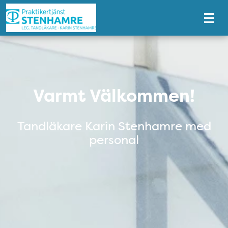
Tillgänglighetsmeny
Varmt Välkommen!
Varmt Välkommen!
Tandläkare Karin Stenhamre med
personal