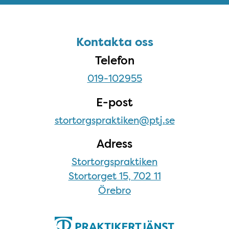
Sidfot
Kontakta oss
Kontakta oss
Telefon
019-102955
E-post
stortorgspraktiken@ptj.se
Adress
Stortorgspraktiken
Stortorget 15, 702 11
Örebro