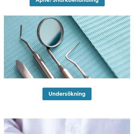
Apnè/Snarkbehandling
Undersökning
Undersökning
Bettfysiologi och huvudvärk