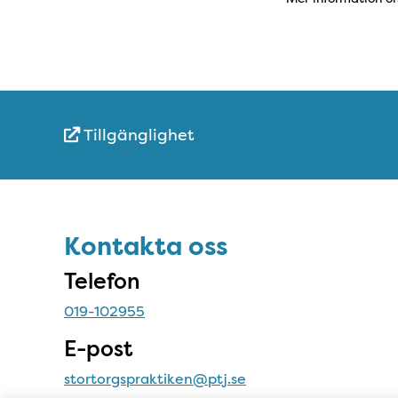
Tillgänglighet
Snabblänkar
Sidfot
Kontakta oss
Kontakta oss
Telefon
019-102955
E-post
stortorgspraktiken@ptj.se