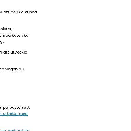
ör att de ska kunna
nister,
 sjuksköterskor,
g.
i att utveckla
ttagningen du
as på bästa sätt
vi arbetar med
änsts webbplats
.