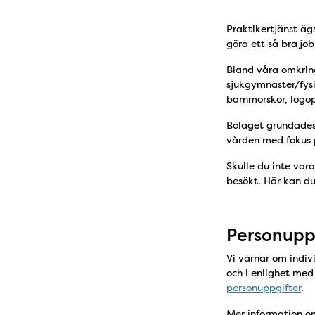
Praktikertjänst äg
göra ett så bra jo
Bland våra omkring
sjukgymnaster/fysi
barnmorskor, logop
Bolaget grundades 
vården med fokus p
Skulle du inte vara
besökt. Här kan d
Personupp
Vi värnar om indivi
och i enlighet me
personuppgifter
.
Mer information om