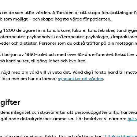
s av de som utför vården. Affärsidén är att skapa förutsättningar f
bb som möjligt – och skapa högsta värde för patienten.
 1 200 delägare finns tandläkare, läkare, tandtekniker, tandhygie
oterapeuter, psykoanalytiker/terapeuter, psykologer, kiropraktorer,
eder och dietister. Personer som du också träffar på din mottagnin
i början av 1960-talet och med över 65-års erfarenhet fortsätter v
å kontinuitet, tillgänglighet och kvalitet.
 nöjd med din vård vill vi veta det. Vänd dig i första hand till mo
u läsa mer om hur du lämnar
synpunkter på vården
.
gifter
dens integritet och strävar efter att personuppgifter alltid hanter
d gällande dataskyddsbestämmelser. Här beskriver vi närmare
hur 
 våra mottagningar, fakta, tips och råd finns här:
Till Praktikertj