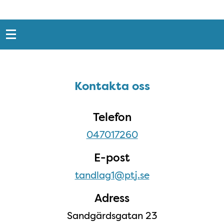
Snabblänkar
Sidfot
Kontakta oss
Kontakta oss
Telefon
047017260
E-post
tandlag1@ptj.se
Adress
Sandgärdsgatan 23