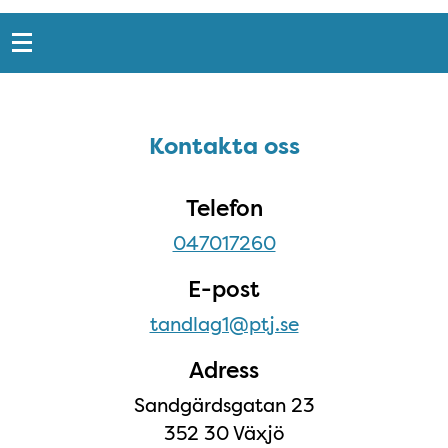
Snabblänkar
Sidfot
Kontakta oss
Kontakta oss
Telefon
047017260
E-post
tandlag1@ptj.se
Adress
Sandgärdsgatan 23
352 30 Växjö