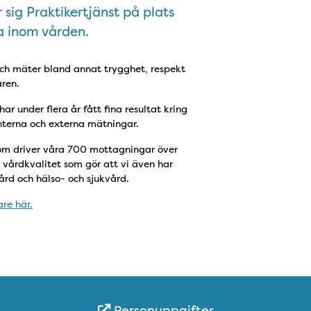
 sig Praktikertjänst på plats
la inom vården.
h mäter bland annat trygghet, respekt
ren.
r under flera år fått fina resultat kring
nterna och externa mätningar.
om driver våra 700 mottagningar över
vårdkvalitet som gör att vi även har
rd och hälso- och sjukvård.
re här.
Personuppgifter