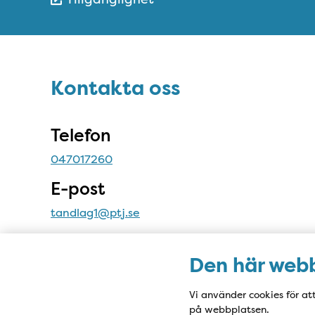
Snabblänkar
Sidfot
Kontakta oss
Kontakta oss
Telefon
047017260
E-post
tandlag1@ptj.se
Adress
Den här webb
Sandgärdsgatan 23
352 30 Växjö
Vi använder cookies för at
på webbplatsen.