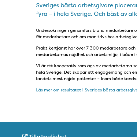
Sveriges bästa arbetsgivare placerar
fyra – i hela Sverige. Och bäst av al
Undersökningen genomförs bland medarbetare oc
för medarbetare och om man trivs hos arbetsgiva
Praktikertjänst har över 7 300 medarbetare och ha
medarbetarnas nöjdhet och arbetsmiljö, i både i
Vi är ett kooperativ som ägs av medarbetarna s
hela Sverige. Det skapar ett engagemang och en 
landets mest nöjda patienter – inom både tandvå
Läs mer om resultatet i Sveriges bästa arbetsgiva
Tillgänglighet