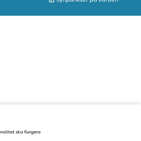
Karta
onalitet ska fungera