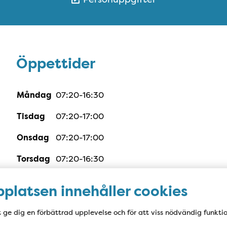
Öppettider
Öppettider
Måndag
07:20-16:30
Tisdag
07:20-17:00
Onsdag
07:20-17:00
Torsdag
07:20-16:30
Fredag
Stängt
platsen innehåller cookies
Telefontider:
t ge dig en förbättrad upplevelse och för att viss nödvändig funkti
Mån-tors 07:15-8.30 och 13:15-14:00