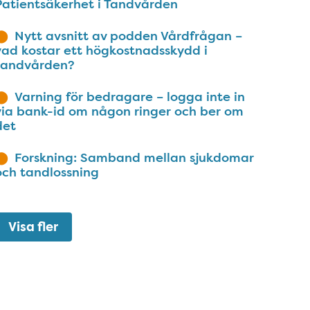
Patientsäkerhet i Tandvården
Nytt avsnitt av podden Vårdfrågan –
vad kostar ett högkostnadsskydd i
tandvården?
Varning för bedragare – logga inte in
via bank-id om någon ringer och ber om
det
Forskning: Samband mellan sjukdomar
och tandlossning
Visa fler