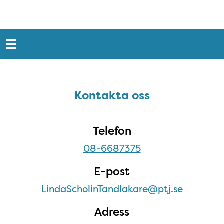
Snabblänkar
Sidfot
Kontakta oss
Kontakta oss
Telefon
08-6687375
E-post
LindaScholinTandlakare@ptj.se
Adress