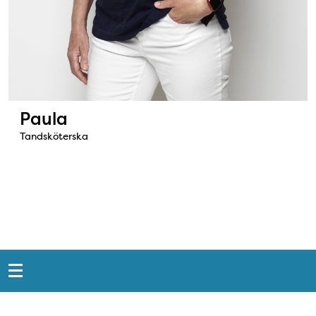
Paula
Tandsköterska
Snabblänkar
Sidfot