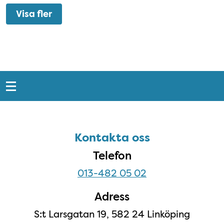
Visa fler
Snabblänkar
Sidfot
Kontakta oss
Kontakta oss
Telefon
013-482 05 02
Adress
S:t Larsgatan 19, 582 24 Linköping