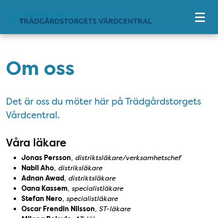
Tillgänglighetsmeny
Om oss
Det är oss du möter här på Trädgårdstorgets
Vårdcentral.
Våra läkare
Jonas Persson
,
distriktsläkare/verksamhetschef
Nabil Aho
,
distriksläkare
Adnan Awad
, distriktsläkare
Oana Kassem
,
specialistläkare
Stefan Nero
,
specialistläkare
Oscar Frendin Nilsson
, ST-läkare