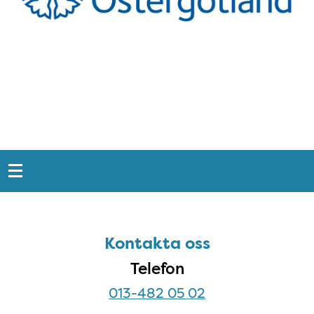
Snabblänkar
Sidfot
Kontakta oss
Kontakta oss
Telefon
013-482 05 02