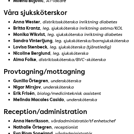
Milena Bojovic
, AT-läkare
Våra sjuksköterskor
Anna Wester
,
distriktssköterska inriktning diabetes
Britta Krantz
,
leg. sjuksköterska inriktning astma/KOL
Monika Wikvist
,
leg. sjuksköterska inriktning diabetes
Sandra Vinterljung
,
leg. sjuksköterska/barnsjuksköterska
Lovisa Stenbeck
,
leg. sjuksköterska (tjänstledig)
Nicoline Berglund
, leg. sjuksköterska
Alma Folke
, distriktssköterska/BVC-sköterska
Provtagning/mottagning
Gunilla Örtegren
,
undersköterska
Nigar Mirsjov
, undersköterska
Erik Frisén
,
biolog/medicinteknisk assistent
Melinda Macales Casido
, undersköterska
Reception/administration
Anna Henriksson
,
vårdadministratör/tf enhetschef
Nathalie
Örtegren
,
receptionist
Eva Blom Soneland
, vårdadministratör