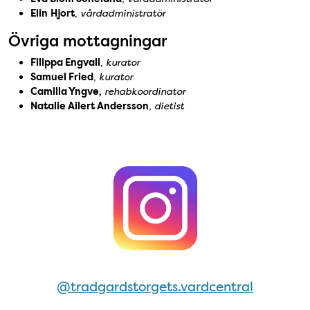
Elin
Hjort
,
vårdadministratör
Övriga mottagningar
Filippa Engvall
,
kurator
Samuel Fried
, kurator
Camilla Yngve,
rehabkoordinator
Natalie Ailert Andersson
,
dietist
Följ oss på Instagram!
@tradgardstorgets.vardcentral