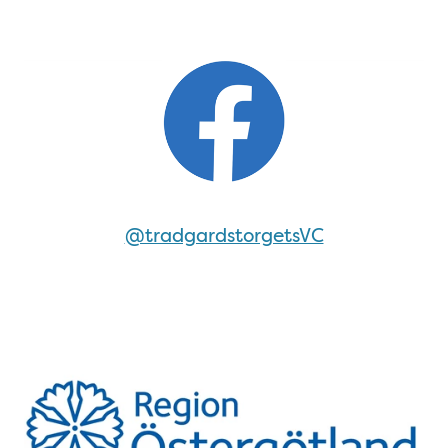
Följ oss på Facebook!
@tradgardstorgetsVC
Region Östergötland