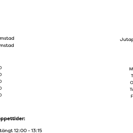
lmstad
Jutap
lmstad
0
M
0
0
O
0
T
0
F
öppettider:
tängt 12:00 - 13:15