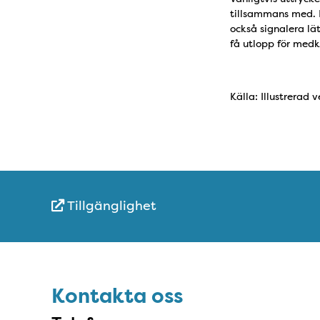
tillsammans med. I
också signalera lä
få utlopp för medkä
Källa: Illustrerad 
Tillgänglighet
Snabblänkar
Sidfot
Kontakta oss
Kontakta oss