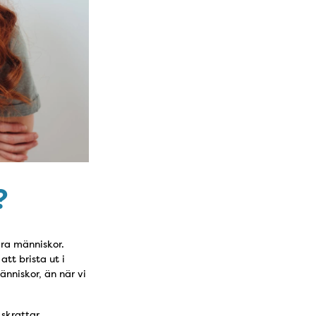
?
ra människor.
tt brista ut i
nniskor, än när vi
 skrattar