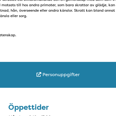
 motsats till hos andra primater, som bara skrattar av glädje, kan
ttnad, hån, överseende eller andra känslor. Skratt kan bland annat 
nsla eller sorg.
vetenskap.
Personuppgifter
Öppettider
Öppettider