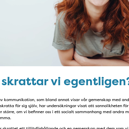
 skrattar vi egentligen
 av kommunikation, som bland annat visar vår gemenskap med and
atta för sig själv, har undersökningar visat att sannolikheten för a
r större, om vi befinner oss i ett socialt sammanhang med andra mä
samma.
er skrattet ett tillitsförhållande och en gemenskap med dem som vi