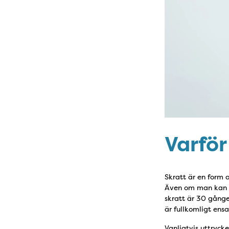
Varför
Skratt är en form
Även om man kan skr
skratt är 30 gånge
är fullkomligt en
Vanligtvis uttryck