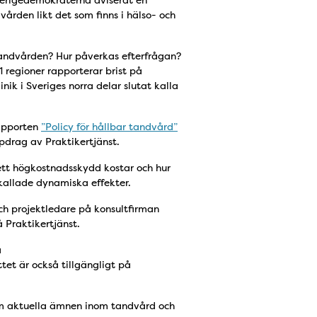
verigedemokraterna aviserat en
ården likt det som finns i hälso- och
andvården? Hur påverkas efterfrågan?
 regioner rapporterar brist på
ik i Sveriges norra delar slutat kalla
rapporten
”Policy för hållbar tandvård”
pdrag av Praktikertjänst.
ett högkostnadsskydd kostar och hur
kallade dynamiska effekter.
h projektledare på konsultfirman
 Praktikertjänst.
a
ttet är också tillgängligt på
om aktuella ämnen inom tandvård och