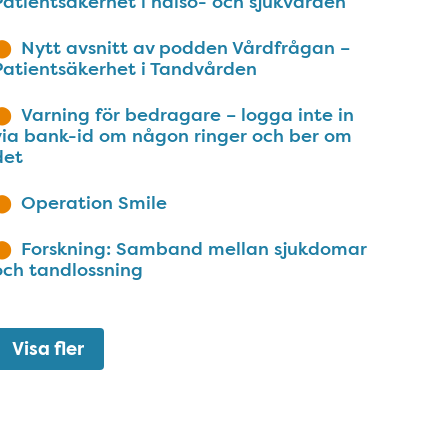
Patientsäkerhet i hälso- och sjukvården
Nytt avsnitt av podden Vårdfrågan –
Patientsäkerhet i Tandvården
Varning för bedragare – logga inte in
via bank-id om någon ringer och ber om
det
Operation Smile
Forskning: Samband mellan sjukdomar
och tandlossning
Visa fler