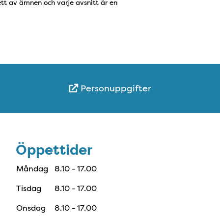
tt av ämnen och varje avsnitt är en
Personuppgifter
Öppettider
Öppettider
Måndag
8.10 - 17.00
Tisdag
8.10 - 17.00
Onsdag
8.10 - 17.00