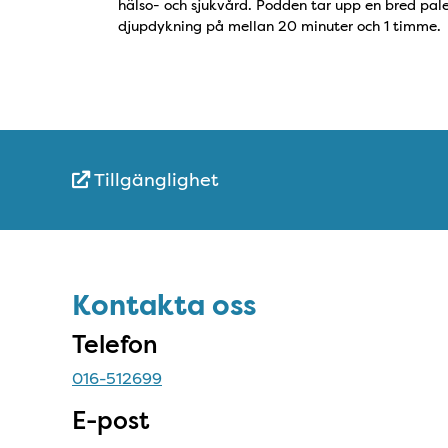
hälso- och sjukvård. Podden tar upp en bred pale
djupdykning på mellan 20 minuter och 1 timme.
Tillgänglighet
Snabblänkar
Sidfot
Kontakta oss
Kontakta oss
Telefon
016-512699
E-post