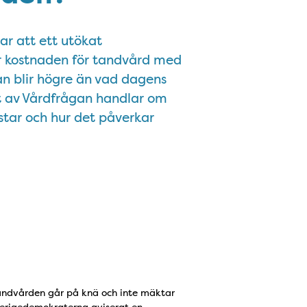
sar att ett utökat
r kostnaden för tandvård med
an blir högre än vad dagens
et av Vårdfrågan handlar om
tar och hur det påverkar
tandvården går på knä och inte mäktar