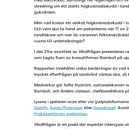
med söktrycket. Samtidigt har regeringen och S
utredning om ett stärkt högkostnadsskydd i tandv
sjukvården.
Men vad kostar ett utökat högkostnadsskydd i t
Och vem ska ta hand om patienterna när 17 av 21
tandläkare och mer än varannan folktandvårdsklin
vuxna till undersökningar?
I det 29:e avsnittet av Vårdfrågan presenteras 
som tagits fram av konsultfirman Ramboll på up
Rapporten innehåller unika beräkningar av vad 
mycket efterfrågan på tandvård väntas öka, så 
Medverkar gör Sofia Nyström, nationalekonom oc
Ramboll, och Anders Jonsson, chefstandläkare på
Lyssna i spelaren ovan eller via ljudplattformarn
Spotify
,
Itunes/Podcaster
eller
Soundcloud
. Avsni
Praktikertjänsts webbplats
.
Vårdfrågan är en podd där experter intervjuas 