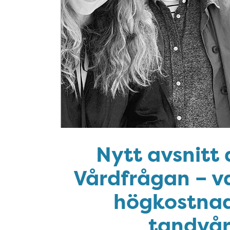
Nytt avsnitt
Vårdfrågan – v
högkostnad
tandvå