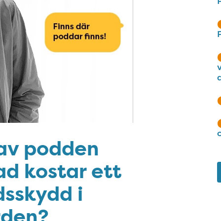
 av podden
ad kostar ett
sskydd i
rden?