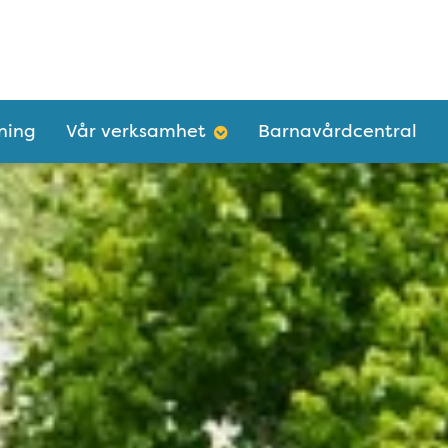
ning
Vår verksamhet
Barnavårdcentral
ia Alberts vårdcentral