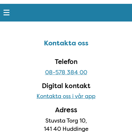
Snabblänkar
Sidfot
Kontakta oss
Kontakta oss
Telefon
08-578 384 00
Digital kontakt
Kontakta oss i vår app
ress
Ad
Stuvsta Torg 10,
141 40 Huddinge