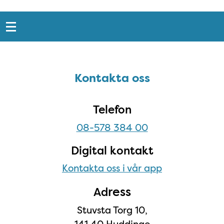
Snabblänkar
Sidfot
Kontakta oss
Kontakta oss
Telefon
08-578 384 00
Digital kontakt
Kontakta oss i vår app
ress
Ad
Stuvsta Torg 10,
141 40 Huddinge