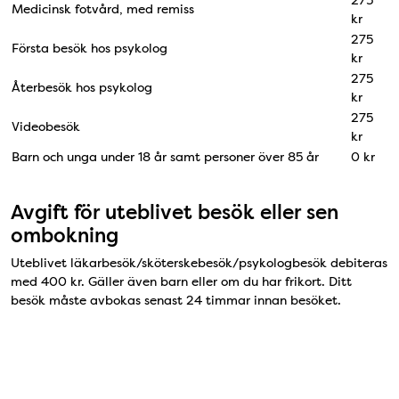
275
Medicinsk fotvård, med remiss
kr
275
Första besök hos psykolog
kr
275
Återbesök hos psykolog
kr
275
Videobesök
kr
Barn och unga under 18 år samt personer över 85 år
0 kr
Avgift för uteblivet besök eller sen
ombokning
Uteblivet läkarbesök/sköterskebesök/psykologbesök debiteras
med 400 kr. Gäller även barn eller om du har frikort. Ditt
besök måste avbokas senast 24 timmar innan besöket.