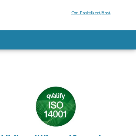
Om Praktikertjänst
Vi är miljöcertifierade enli