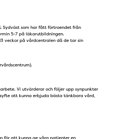
L Sydväst som har fått förtroendet från
ermin 5-7 på läkarutbildningen.
3 veckor på vårdcentralen då de tar sin
rvårdscentrum).
sarbete. Vi utvärderar och följer upp synpunkter
 syfte att kunna erbjuda bästa tänkbara vård,
p för att kunna ge våra patienter en