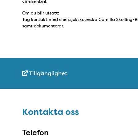
vårdcentral.
Om du blir utsatt:
Tag kontakt med chefssjuksköterska Camilla Skolling-Bo
samt dokumenterar.
Tillgänglighet
Snabblänkar
Sidfot
Kontakta oss
Kontakta oss
Telefon