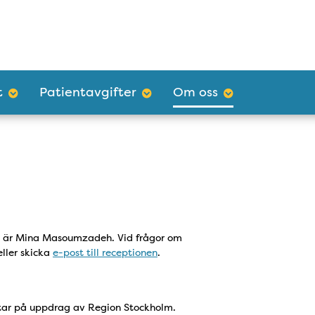
t
Patientavgifter
Om oss
al är Mina Masoumzadeh. Vid frågor om
ller skicka
e-post till receptionen
.
etar på uppdrag av Region Stockholm.