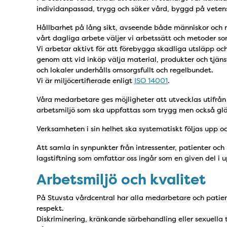
individanpassad, trygg och säker vård, byggd på veten
Hållbarhet på lång sikt, avseende både människor och mi
vårt dagliga arbete väljer vi arbetssätt och metoder s
Vi arbetar aktivt för att förebygga skadliga utsläpp och
genom att vid inköp välja material, produkter och tjänste
och lokaler underhålls omsorgsfullt och regelbundet.
Vi är miljöcertifierade enligt
ISO 14001
.
Våra medarbetare ges möjligheter att utvecklas utifrån s
arbetsmiljö som ska uppfattas som trygg men också glä
Verksamheten i sin helhet ska systematiskt följas upp o
Att samla in synpunkter från intressenter, patienter o
lagstiftning som omfattar oss ingår som en given del i u
Arbetsmiljö och kvalitet
På Stuvsta vårdcentral har alla medarbetare och patie
respekt.
Diskriminering, kränkande särbehandling eller sexuella 