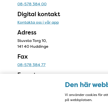
08-578 384 00
Digital kontakt
Kontakta oss i vår app
Ad
ress
Stuvsta Torg 10,
141 40 Huddinge
Fax
08-578 384 77
E-post
stuvstavc.reception@ptj.se
Den här webb
Av säkerhetsskäl använder vi inte e-post för
frågor om din hälsa eller vård. Kontakta oss
Vi använder cookies för at
på webbplatsen.
istället på telefon eller genom vår app.