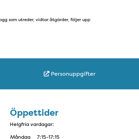
gg som utreder, vidtar åtgärder, följer upp
Personuppgifter
Öppettider
Öppettider
Helgfria vardagar:
Måndag
7:15-17:15