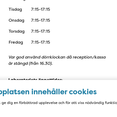
Tisdag
7:15-17:15
Onsdag
7:15-17:15
Torsdag
7:15-17:15
Fredag
7:15-17:15
Var god använd dörrklockan då reception/kassa
är stängd (från 16.30).
Laboratoriets öppettider
:
mån-fre 7:15-11:00
platsen innehåller cookies
samt, förutom vecka 27-35,
mån-tor 13:30-15:00 (ej Waranprov)
t ge dig en förbättrad upplevelse och för att viss nödvändig funkti
Dag före röd dag tas inga prover på
eftermiddagen.