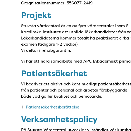
Oragnisationsnummer: 556077-2419
Projekt
Stuvsta vårdcentral är en av fyra vårdcentraler inom SL
Karolinska Institutet att utbilda läkarkandidater från t
Läkarkandidaterna kommer totalt ha praktiserat cirka 1
examen (tidigare 1-2 veckor).
Vi deltar i rehabgarantin.
Vi har ett nära samarbete med APC (Akademiskt primä
Patientsäkerhet
Vi bedriver ett aktivt och kontinuerligt patientsäkerhet
från patienter och personal och arbetar förebyggande i
både vad gäller kvalitet och bemötande.
⥑
Patientsäkerhetsberättelse
Verksamhetspolicy
På Stuvsta Vårdcentral utvecklar vi ständigt vår kunska