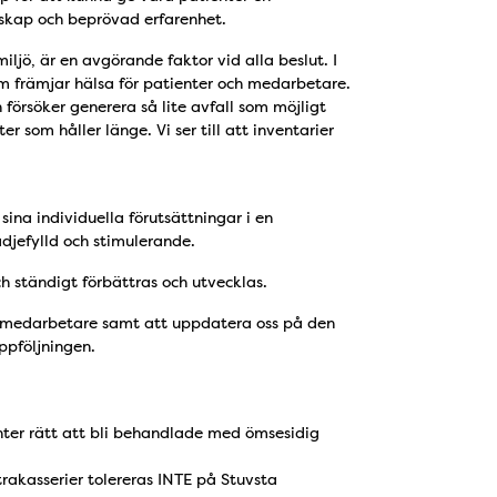
skap och beprövad erfarenhet.
ljö, är en avgörande faktor vid alla beslut. I
om främjar hälsa för patienter och medarbetare.
 försöker generera så lite avfall som möjligt
r som håller länge. Vi ser till att inventarier
ina individuella förutsättningar i en
djefylld och stimulerande.
ch ständigt förbättras och utvecklas.
ch medarbetare samt att uppdatera oss på den
ppföljningen.
nter rätt att bli behandlade med ömsesidig
trakasserier tolereras INTE på Stuvsta