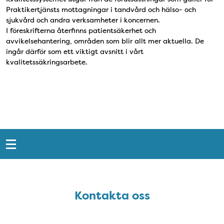
Praktikertjänsts mottagningar i tandvård och hälso- och
sjukvård och andra verksamheter i koncernen.
I föreskrifterna återfinns patientsäkerhet och
avvikelsehantering, områden som blir allt mer aktuella. De
ingår därför som ett viktigt avsnitt i vårt
kvalitetssäkringsarbete.
Snabblänkar
Sidfot
Kontakta oss
Kontakta oss