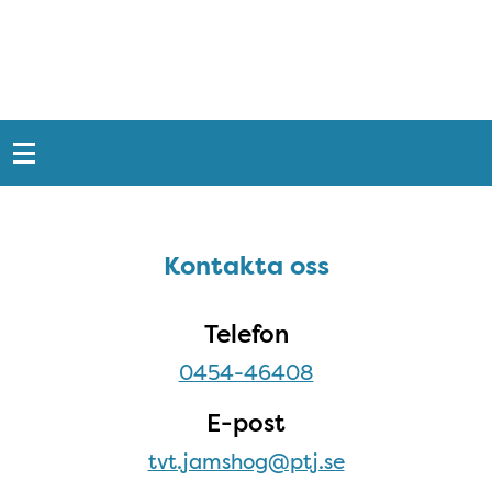
Snabblänkar
Sidfot
Kontakta oss
Kontakta oss
Telefon
0454-46408
E-post
tvt.jamshog@ptj.se