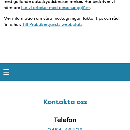
med gällande dataskyddsbestämmelser. Här beskriver vi
närmare
hur vi arbetar med personuppgifter
.
Mer information om våra mottagningar, fakta, tips och råd
finns här:
Till Praktikertjänsts webbplats
.
Snabblänkar
Sidfot
Kontakta oss
Kontakta oss
Telefon