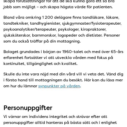
skapa förutsättningar för att de ska kunna göra ett så bra
jobb som möjligt – och skapa högsta värde för patienten.
Bland våra omkring 1 200 delägare finns tandläkare, läkare,
tandtekniker, tandhygienister, sjukgymnaster/fysioterapeuter,
psykoanalytiker/terapeuter, psykologer, kiropraktorer,
sjuksköterskor, barnmorskor, logopeder och dietister. Personer
som du också träffar på din mottagning.
Bolaget grundades i början av 1960-talet och med över 65-års
erfarenhet fortsätter vi att utveckla vården med fokus på
kontinuitet, tillgänglighet och kvalitet.
Skulle du inte vara nöjd med din vård vill vi veta det. Vänd dig
i första hand till mottagningen du besökt. Här kan du läsa mer
om hur du lämnar
synpunkter på vården
.
Personuppgifter
Vi värnar om individens integritet och strävar efter att
personuppgifter alltid hanteras på bästa sätt och i enlighet