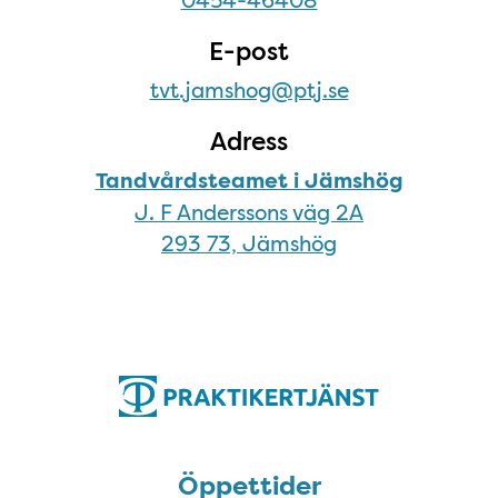
0454-46408
E-post
tvt.jamshog@ptj.se
Adress
Tandvårdsteamet i Jämshög
J. F Anderssons väg 2A
293 73, Jämshög
Öppettider
Öppettider