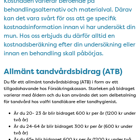
Kostnaden varierar beroende på
behandlingsalternativ och materialval. Därav
kan det vara svårt för oss att ge specifik
kostnadsinformation innan vi har undersökt din
mun. Hos oss erbjuds du därför alltid en
kostnadsberäkning efter din undersökning eller
innan en behandling skall påbörjas.
Allmänt tandvårdsbidrag (ATB)
Du får ett allmänt tandvårdsbidrag (ATB) i form av ett
tillgodohavande hos Försäkringskassan. Storleken på bidraget
varierar med åldern och du kan använda det som delbetalning
för tandvård hos valfri tandläkare eller tandhygienist.
Är du 20- 23 år blir bidraget 600 kr per år (1200 kr under
två år)
Är du 24-64 år blir bidraget 300 kr per år (600 kr under
två år)
Är du 65+ blir bidraget 600 kr per år (1200 kr under två