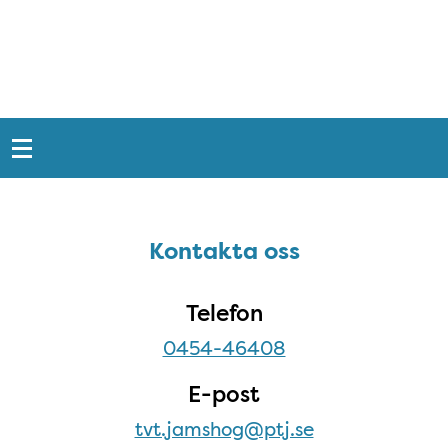
Snabblänkar
Sidfot
Kontakta oss
Kontakta oss
Telefon
0454-46408
E-post
tvt.jamshog@ptj.se