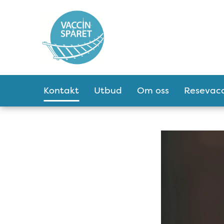
Tillgänglighetsmeny
Huvudmeny
Kontakt
Utbud
Om oss
Resevacc