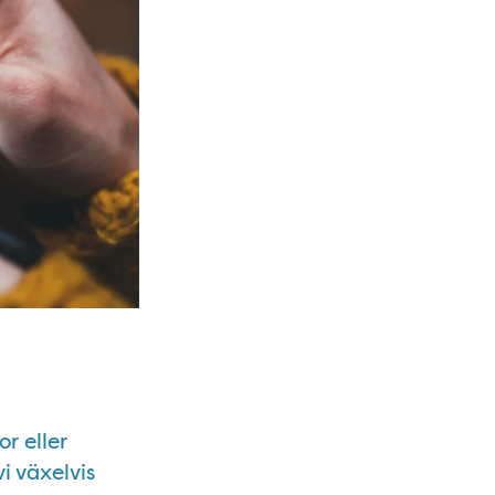
r eller
vi växelvis