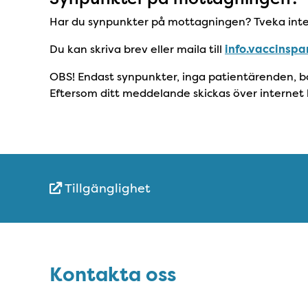
Har du synpunkter på mottagningen? Tveka inte 
Du kan skriva brev eller maila till
info.vaccinspa
OBS! Endast synpunkter, inga patientärenden, 
Eftersom ditt meddelande skickas över internet 
Tillgänglighet
Snabblänkar
Sidfot
Kontakta oss
Kontakta oss