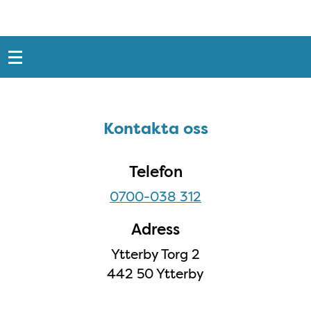
Snabblänkar
Sidfot
Kontakta oss
Kontakta oss
Telefon
0700-038 312
Adress
Ytterby Torg 2
442 50 Ytterby