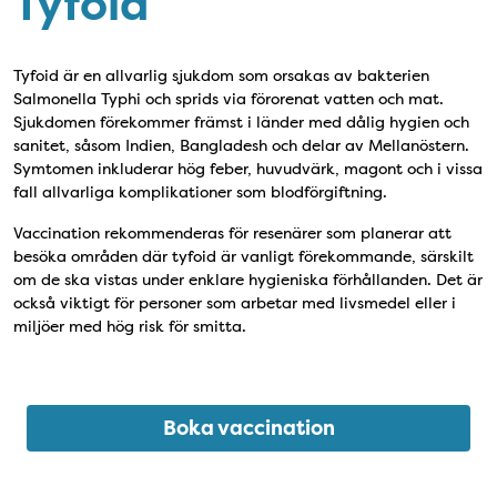
Tyfoid
Tyfoid är en allvarlig sjukdom som orsakas av bakterien
Salmonella Typhi och sprids via förorenat vatten och mat.
Sjukdomen förekommer främst i länder med dålig hygien och
sanitet, såsom Indien, Bangladesh och delar av Mellanöstern.
Symtomen inkluderar hög feber, huvudvärk, magont och i vissa
fall allvarliga komplikationer som blodförgiftning.
Vaccination rekommenderas för resenärer som planerar att
besöka områden där tyfoid är vanligt förekommande, särskilt
om de ska vistas under enklare hygieniska förhållanden. Det är
också viktigt för personer som arbetar med livsmedel eller i
miljöer med hög risk för smitta.
Boka vaccination