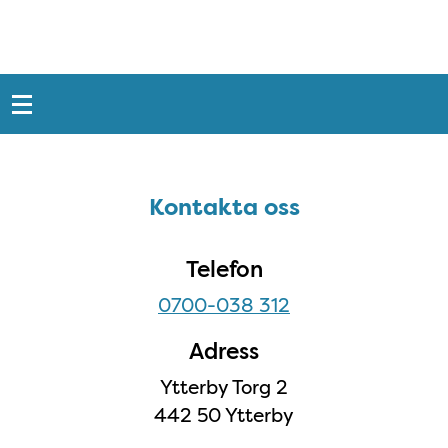
Snabblänkar
Sidfot
Kontakta oss
Kontakta oss
Telefon
0700-038 312
Adress
Ytterby Torg 2
442 50 Ytterby