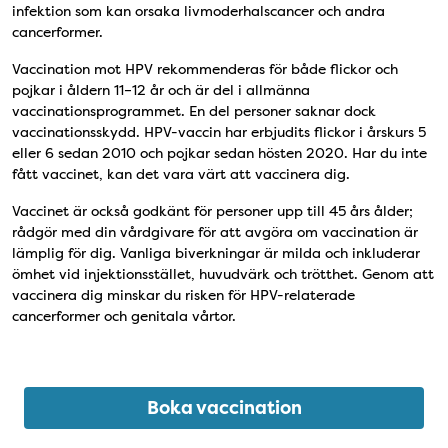
infektion som kan orsaka livmoderhalscancer och andra
cancerformer.
Vaccination mot HPV rekommenderas för både flickor och
pojkar i åldern 11–12 år och är del i allmänna
vaccinationsprogrammet. En del personer saknar dock
vaccinationsskydd. HPV-vaccin har erbjudits flickor i årskurs 5
eller 6 sedan 2010 och pojkar sedan hösten 2020. Har du inte
fått vaccinet, kan det vara värt att vaccinera dig.
Vaccinet är också godkänt för personer upp till 45 års ålder;
rådgör med din vårdgivare för att avgöra om vaccination är
lämplig för dig. Vanliga biverkningar är milda och inkluderar
ömhet vid injektionsstället, huvudvärk och trötthet. Genom att
vaccinera dig minskar du risken för HPV-relaterade
cancerformer och genitala vårtor.
Boka vaccination