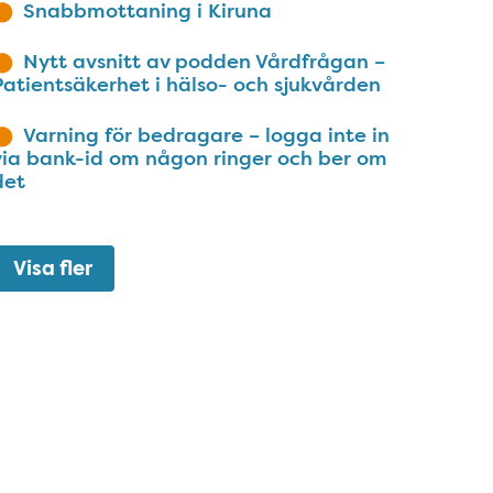
Snabbmottaning i Kiruna
Nytt avsnitt av podden Vårdfrågan –
Patientsäkerhet i hälso- och sjukvården
Varning för bedragare – logga inte in
via bank-id om någon ringer och ber om
det
Visa fler