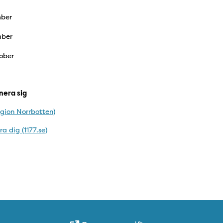
mber
mber
ober
nera sig
gion Norrbotten)
 dig (1177.se)