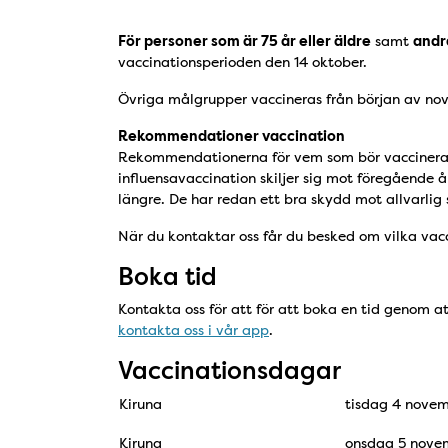
För personer som är 75 år eller äldre
samt
andr
vaccinationsperioden den 14 oktober.
Övriga målgrupper vaccineras från början av no
Rekommendationer vaccination
Rekommendationerna för vem som bör vaccinera 
influensavaccination skiljer sig mot föregående 
längre. De har redan ett bra skydd mot allvarli
När du kontaktar oss får du besked om vilka vacc
Boka tid
Kontakta oss för att för att boka en tid genom a
kontakta oss i vår app
.
Vaccinationsdagar
Kiruna
tisdag 4 nove
Kiruna
onsdag 5 nove