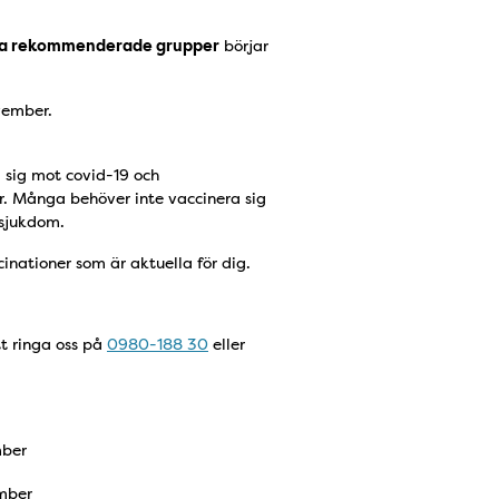
a rekommenderade grupper
börjar
vember.
sig mot covid-19 och
år. Många behöver inte vaccinera sig
g sjukdom.
inationer som är aktuella för dig.
tt ringa oss på
0980-188 30
eller
mber
mber