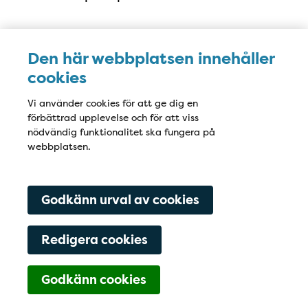
: Laestadiusvägen 92
Karesuando
Den här webbplatsen innehåller
cookies
: Österleden 12
Kiruna
Vi använder cookies för att ge dig en
förbättrad upplevelse och för att viss
: Kärrvägen 4
Svappavaara
nödvändig funktionalitet ska fungera på
webbplatsen.
: Centralvägen 10
Vittangi
Godkänn urval av cookies
Redigera cookies
Godkänn cookies