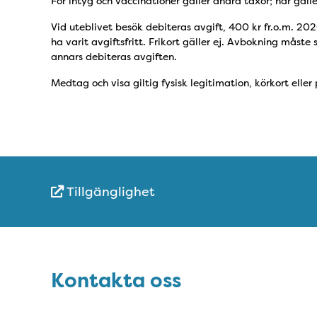
För intyg och vaccinationer gäller andra taxor; här gäller
Vid uteblivet besök debiteras avgift, 400 kr fr.o.m. 2
ha varit avgiftsfritt. Frikort gäller ej. Avbokning måst
annars debiteras avgiften.
Medtag och visa giltig fysisk legitimation, körkort eller p
Tillgänglighet
Snabblänkar
Sidfot
Kontakta oss
Kontakta oss