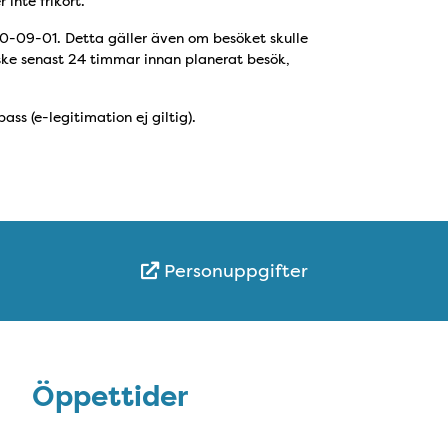
 inte frikort.
020-09-01. Detta gäller även om besöket skulle
e ske senast 24 timmar innan planerat besök,
ass (e-legitimation ej giltig).
Personuppgifter
Öppettider
Öppettider