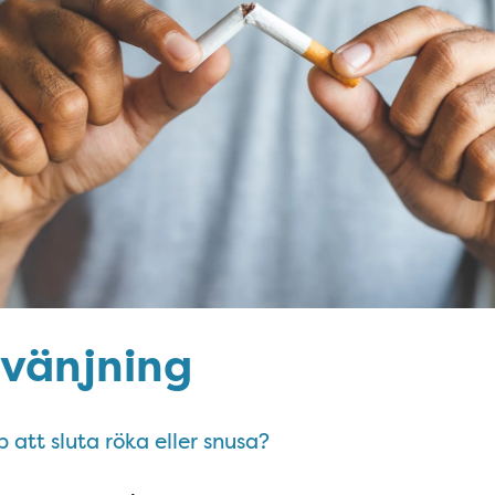
vänjning
lp att sluta röka eller snusa?