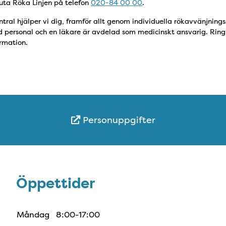
Sluta Röka Linjen på telefon
020-84 00 00
.
tral hjälper vi dig, framför allt genom individuella rökavvänjning
ad personal och en läkare är avdelad som medicinskt ansvarig. Rin
rmation.
Personuppgifter
Öppettider
Öppettider
Måndag
8:00-17:00