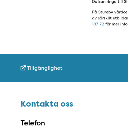
Du kan ringa till 
På Stureby vårdcen
av särskilt utbild
187 72
för mer info
Tillgänglighet
Snabblänkar
Sidfot
Kontakta oss
Kontakta oss
Telefon