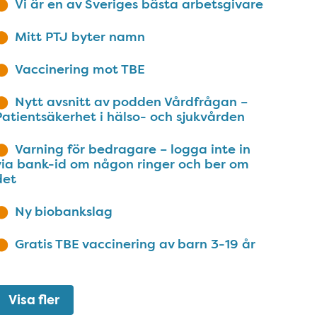
Vi är en av Sveriges bästa arbetsgivare
Mitt PTJ byter namn
Vaccinering mot TBE
Nytt avsnitt av podden Vårdfrågan –
Patientsäkerhet i hälso- och sjukvården
Varning för bedragare – logga inte in
via bank-id om någon ringer och ber om
det
Ny biobankslag
Gratis TBE vaccinering av barn 3-19 år
Visa fler