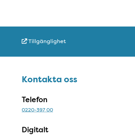
Tillgänglighet
Snabblänkar
Sidfot
Kontakta oss
Kontakta oss
Telefon
0220-397 00
Digitalt