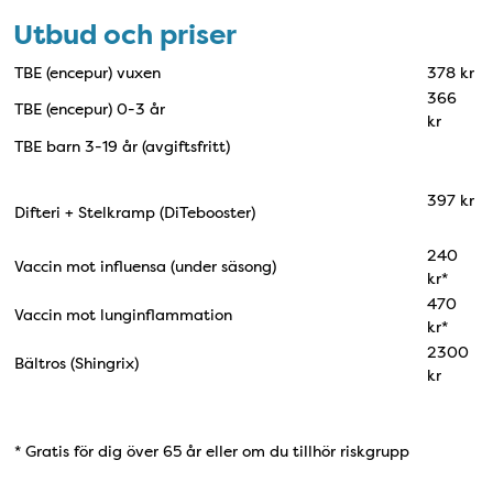
Utbud och priser
TBE (encepur) vuxen
378 kr
366
TBE (encepur) 0-3 år
kr
TBE barn 3-19 år (avgiftsfritt)
397 kr
Difteri + Stelkramp (DiTebooster)
240
Vaccin mot influensa (under säsong)
kr*
470
Vaccin mot lunginflammation
kr*
2300
Bältros (Shingrix)
kr
* Gratis för dig över 65 år eller om du tillhör riskgrupp