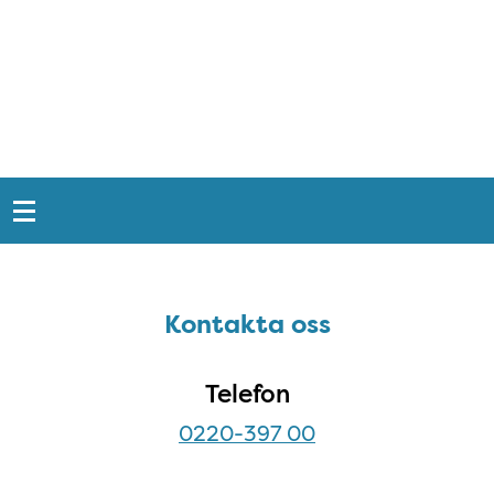
Snabblänkar
Sidfot
Kontakta oss
Kontakta oss
Telefon
0220-397 00