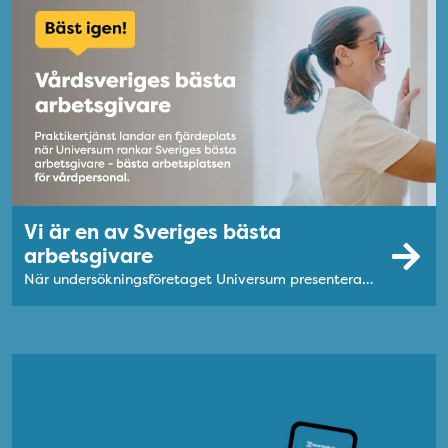
Vi är en av Sveriges bästa
arbetsgivare
När undersökningsföretaget Universum presenterar listan över Sveriges bästa arbetsgivare placerar sig Praktikertjänst på plats fyra – i hela Sverige. Och bäst av alla inom vården.