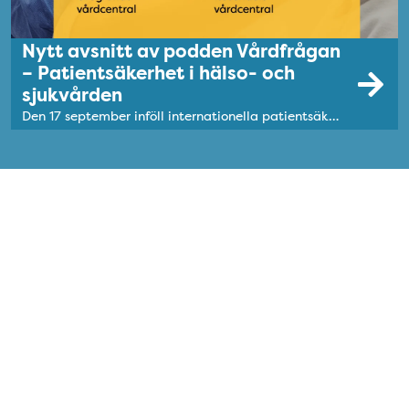
Nytt avsnitt av podden Vårdfrågan
– Patientsäkerhet i hälso- och
sjukvården
Den 17 september inföll internationella patientsäkerhetsdagen och Vårdfrågan #30 tar tempen på hur man bygger en stark patientsäkerhetskultur i hälso- och sjukvården. Verksamhetscheferna Carola Johansson och Monica Carlsson delar med sig av sina bästa tips och erfarenheter.
Fler nyheter
Region Stockholm