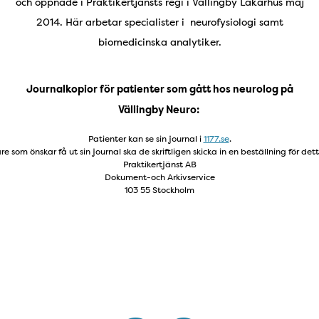
och öppnade i Praktikertjänsts regi i Vällingby Läkarhus maj
2014. Här arbetar specialister i neurofysiologi samt
biomedicinska analytiker.
Journalkopior för patienter som gått hos neurolog på
Vällingby Neuro:
Patienter kan se sin journal i 
1177.se
.
e som önskar få ut sin journal ska de skriftligen skicka in en beställning för det
Praktikertjänst AB
Dokument-och Arkivservice
103 55 Stockholm
Rådgivning och tidsbokning