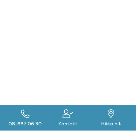
Den här webbplatsen innehåller
cookies
Vi använder cookies för att ge dig en
förbättrad upplevelse och för att viss
nödvändig funktionalitet ska fungera på
webbplatsen.
Godkänn urval av cookies
Redigera cookies
Navigering för Kont
Godkänn cookies
08-687 06 30
Kontakt
Hitta hit