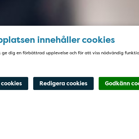
platsen innehåller cookies
t ge dig en förbättrad upplevelse och för att viss nödvändig funkti
Navigering för
 cookies
Redigera cookies
Godkänn co
Lista dig hos oss