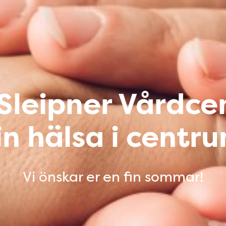
 Sleipner Vårdce
in hälsa i centru
Vi önskar er en fin sommar!