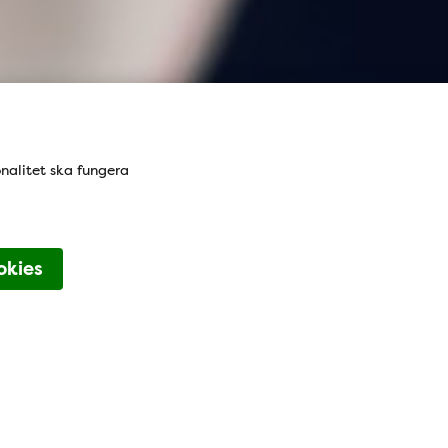
onalitet ska fungera
 Kontaktfält
okies
Digital kontakt