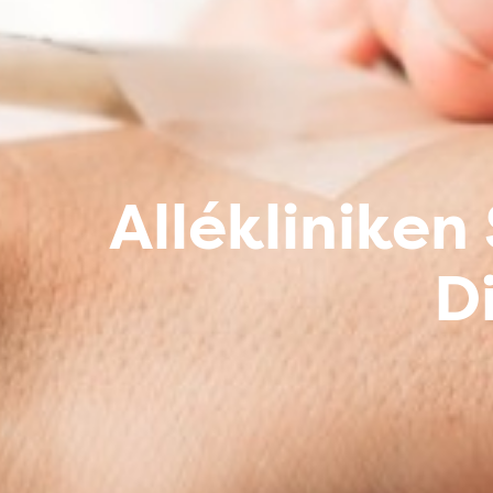
Allékliniken
D