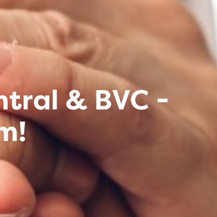
ntral & BVC -
m!