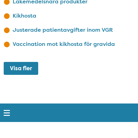
Läkemedelsnära produkter
Kikhosta
Justerade patientavgifter inom VGR
Vaccination mot kikhosta för gravida
Visa fler
Snabblänkar
Sidfot