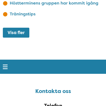
Höstterminens gruppen har kommit igång
Träningstips
Visa fler
Snabblänkar
Sidfot
Kontakta oss
Kontakta oss
Telefon