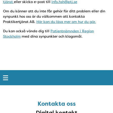
tjänst
eller skicka e-post till
info.hsh@ptj.se
Om du känner att du inte får gehör för ditt problem eller din
synpunkt hos oss är du välkommen att kontakta
Praktikertjänst AB.
Här kan du läsa mer om hur du gör.
Du kan också vända dig till
Patientnämnden i Region
Stockholm
med dina synpunkter och klagomål.
Snabblänkar
Sidfot
Kontakta oss
Kontakta oss
Digital kontakt