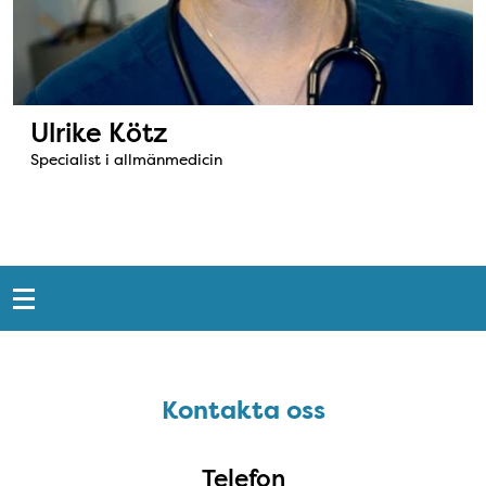
Ulrike Kötz
Specialist i allmänmedicin
Snabblänkar
Sidfot
Kontakta oss
Kontakta oss
Telefon