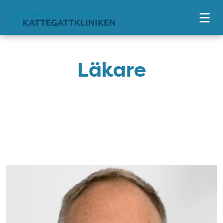
Tillgänglighetsmeny
Läkare
Nytt block: Profilbilder
Bild: Fredrik Hopstadius