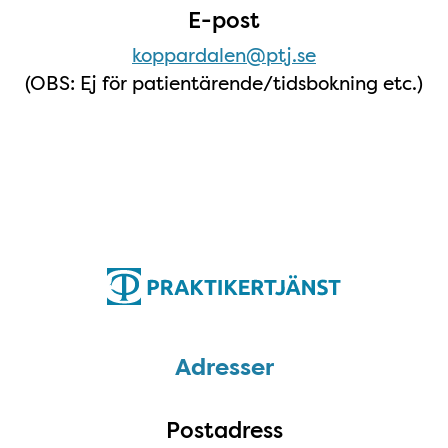
E-post
koppardalen@ptj.se
(OBS: Ej för patientärende/tidsbokning etc.)
Adresser
Adresser
Postadress