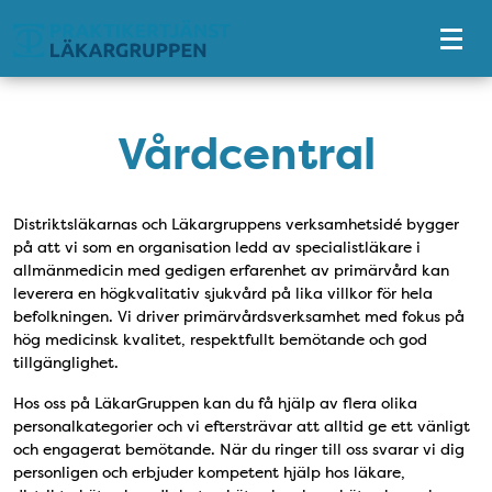
Tillgänglighetsmeny
Vårdcentral
Distriktsläkarnas och Läkargruppens verksamhetsidé bygger
på att vi som en organisation ledd av specialistläkare i
allmänmedicin med gedigen erfarenhet av primärvård kan
leverera en högkvalitativ sjukvård på lika villkor för hela
befolkningen. Vi driver primärvårdsverksamhet med fokus på
hög medicinsk kvalitet, respektfullt bemötande och god
tillgänglighet.
Hos oss på LäkarGruppen kan du få hjälp av flera olika
personalkategorier och vi eftersträvar att alltid ge ett vänligt
och engagerat bemötande. När du ringer till oss svarar vi dig
personligen och erbjuder kompetent hjälp hos läkare,