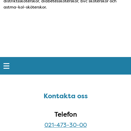
distriktssköterskor, diabetessköterskor, bvc sköterskor och
astma-kol-sköterskor.
Snabblänkar
Sidfot
Kontakta oss
Kontakta oss
Telefon
021-473-30-00