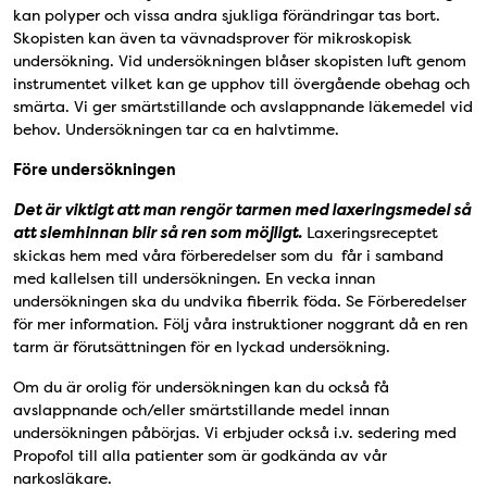
kan polyper och vissa andra sjukliga förändringar tas bort.
Skopisten kan även ta vävnadsprover för mikroskopisk
undersökning. Vid undersökningen blåser skopisten luft genom
instrumentet vilket kan ge upphov till övergående obehag och
smärta. Vi ger smärtstillande och avslappnande läkemedel vid
behov. Undersökningen tar ca en halvtimme.
Före undersökningen
Det är viktigt att man rengör tarmen med laxeringsmedel så
att slemhinnan blir så ren som möjligt.
Laxeringsreceptet
skickas hem med våra förberedelser som du får i samband
med kallelsen till undersökningen. En vecka innan
undersökningen ska du undvika fiberrik föda. Se Förberedelser
för mer information. Följ våra instruktioner noggrant då en ren
tarm är förutsättningen för en lyckad undersökning.
Om du är orolig för undersökningen kan du också få
avslappnande och/eller smärtstillande medel innan
undersökningen påbörjas. Vi erbjuder också i.v. sedering med
Propofol till alla patienter som är godkända av vår
narkosläkare.