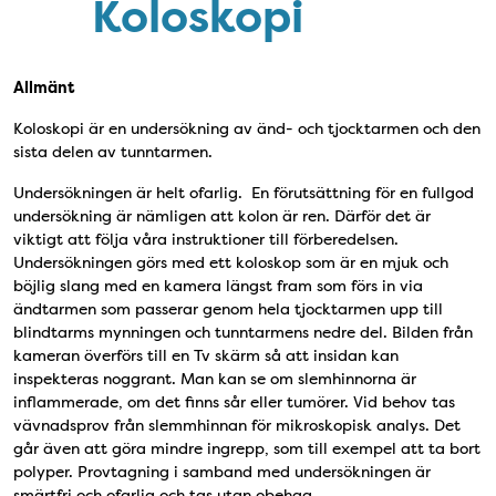
Koloskopi
Allmänt
Koloskopi är en undersökning av änd- och tjocktarmen och den
sista delen av tunntarmen.
Undersökningen är helt ofarlig. En förutsättning för en fullgod
undersökning är nämligen att kolon är ren. Därför det är
viktigt att följa våra instruktioner till förberedelsen.
Undersökningen görs med ett koloskop som är en mjuk och
böjlig slang med en kamera längst fram som förs in via
ändtarmen som passerar genom hela tjocktarmen upp till
blindtarms mynningen och tunntarmens nedre del. Bilden från
kameran överförs till en Tv skärm så att insidan kan
inspekteras noggrant. Man kan se om slemhinnorna är
inflammerade, om det finns sår eller tumörer. Vid behov tas
vävnadsprov från slemmhinnan för mikroskopisk analys. Det
går även att göra mindre ingrepp, som till exempel att ta bort
polyper. Provtagning i samband med undersökningen är
smärtfri och ofarlig och tas utan obehag.