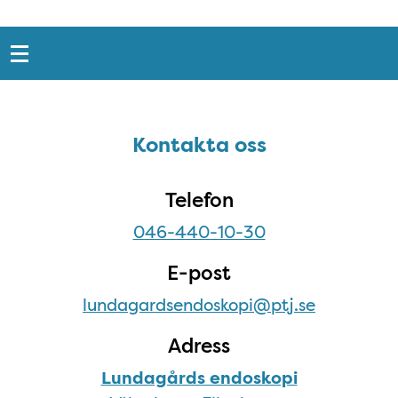
Snabblänkar
Sidfot
Kontakta oss
Kontakta oss
Telefon
046-440-10-30
E-post
lundagardsendoskopi@ptj.se
Adress
Lundagårds endoskopi