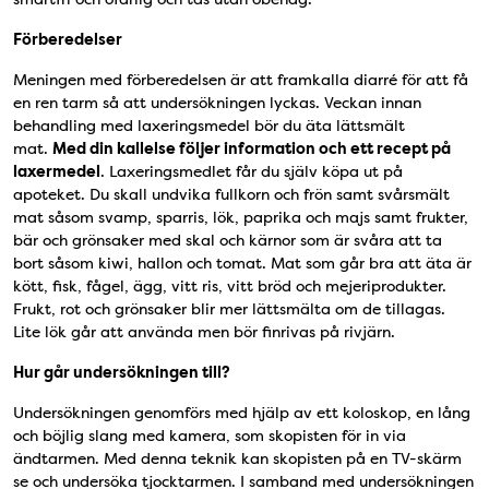
Förberedelser
Meningen med förberedelsen är att framkalla diarré för att få
en ren tarm så att undersökningen lyckas. Veckan innan
behandling med laxeringsmedel bör du äta lättsmält
mat.
Med din kallelse följer information och ett recept på
laxermedel
. Laxeringsmedlet får du själv köpa ut på
apoteket. Du skall undvika fullkorn och frön samt svårsmält
mat såsom svamp, sparris, lök, paprika och majs samt frukter,
bär och grönsaker med skal och kärnor som är svåra att ta
bort såsom kiwi, hallon och tomat. Mat som går bra att äta är
kött, fisk, fågel, ägg, vitt ris, vitt bröd och mejeriprodukter.
Frukt, rot och grönsaker blir mer lättsmälta om de tillagas.
Lite lök går att använda men bör finrivas på rivjärn.
Hur går undersökningen till?
Undersökningen genomförs med hjälp av ett koloskop, en lång
och böjlig slang med kamera, som skopisten för in via
ändtarmen. Med denna teknik kan skopisten på en TV-skärm
se och undersöka tjocktarmen. I samband med undersökningen