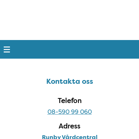
Snabblänkar
Sidfot
Kontakta oss
Kontakta oss
Telefon
08-590 99 060
Adress
Runby Vårdcentral