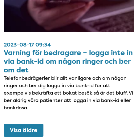
2023-08-17 09:34
Varning för bedragare – logga inte in
via bank-id om någon ringer och ber
om det
Telefonbedrägerier blir allt vanligare och om någon
ringer och ber dig logga in via bank-id för att
exempelvis bekräfta ett bokat besök så är det bluff. Vi
ber aldrig våra patienter att logga in via bank-id eller
bankdosa.
Visa äldre