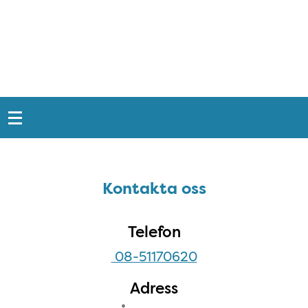
Snabblänkar
Sidfot
Kontakta oss
Kontakta oss
Telefon
08-51170620
Adress