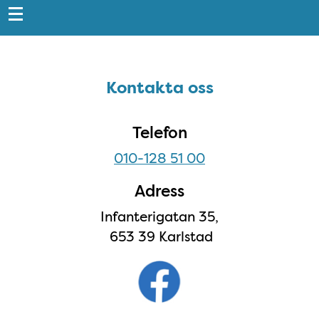
Snabblänkar
Sidfot
Kontakta oss
Kontakta oss
Telefon
010-128 51 00
Adress
Infanterigatan 35,
653 39 Karlstad